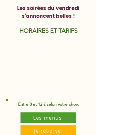
Les soirées du vendredi
s'annoncent belles !
HORAIRES ET TARIFS
10h - 16h
MARDI
Repas servi à 12h
10h - 16h
MERCREDI
Repas servi à 12h
10h - 16h
JEUDI
Repas servi à 12h
14h - 21h
VENDREDI
Repas servi à 19h
Entre 8 et 12 € selon votre choix
Les menus
Je réserve