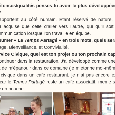
ences/qualités penses-tu avoir le plus développées 
?
apportent au côté humain. Etant réservé de nature, c
acquise que celle d’aller vers l’autre, qui qu’il soit 
mmunication lorsque l’on travaille en équipe.
ésumer « Le 
Temps Partagé 
» en trois mots, quels sera
tage, Bienveillance, et Convivialité.
rvice Civique, quel est ton projet ou ton prochain ca
ontinuer dans la restauration. J'ai développé comme une
et de m'épanouir dans ce domaine (je m’étonne moi-même
e civique dans un café restaurant, je n’ai pas encore e
car le 
Temps Partagé 
reste un café associatif, même si
e en bouche.