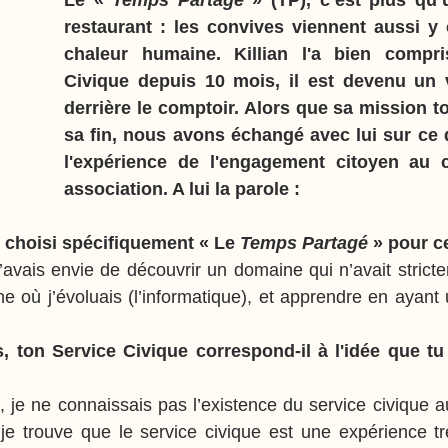
Le « 
Temps Partagé 
» (TP), c’est plus qu’
restaurant : les convives viennent aussi y 
chaleur humaine. Killian l'a bien compri
Civique depuis 10 mois, il est devenu un v
derrière le comptoir. Alors que sa mission to
sa fin, nous avons échangé avec lui sur ce 
l'expérience de l'engagement citoyen au 
association. A lui la parole :
 choisi spécifiquement « Le 
Temps Partagé 
» pour c
’avais envie de découvrir un domaine qui n’avait strictem
e où j’évoluais (l’informatique), et apprendre en ayant 
 ton Service Civique correspond-il à l'idée que tu t
, je ne connaissais pas l’existence du service civique a
e trouve que le service civique est une expérience très