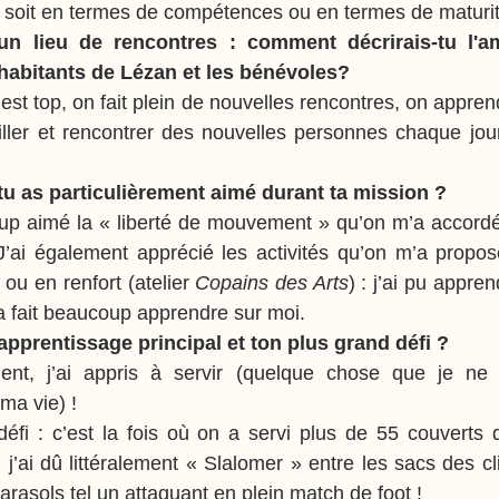
 soit en termes de compétences ou en termes de maturit
un lieu de rencontres : comment décrirais-tu l'am
habitants de Lézan et les bénévoles?
est top, on fait plein de nouvelles rencontres, on appren
ailler et rencontrer des nouvelles personnes chaque jour
tu as particulièrement aimé durant ta mission ?
up aimé la « liberté de mouvement » qu’on m’a accordée
 J’ai également apprécié les activités qu’on m’a propos
 ou en renfort (atelier 
Copains des Arts
) : j’ai pu appre
a fait beaucoup apprendre sur moi.
 apprentissage principal et ton plus grand défi ?
ent, j’ai appris à servir (quelque chose que je ne 
ma vie) !
éfi : c’est la fois où on a servi plus de 55 couverts 
, j’ai dû littéralement « Slalomer » entre les sacs des cli
rasols tel un attaquant en plein match de foot !