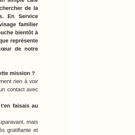
un simple café 
chercher de la 
s. En Service 
isage familier 
uche bientôt à 
que représente 
cœur de notre 
ette mission ?
ent rien à voir 
un contact avec 
'en faisais au 
uparavant, mais 
 gratifiante et 