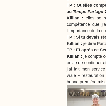
TP : Quelles compét
au 
Temps Partagé 
Killian : 
elles se r
compétence que j’ai 
l’importance de la co
TP : Si tu devais r
Killian : 
je dirai Par
TP : Et après ce Se
Killian : 
je compte c
envie de continuer 
j’ai fait mon servic
vraie » restauration 
bonne première mis