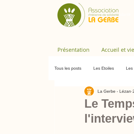
​Association chrétienne de solidarité
Présentation
Accueil et vi
Tous les posts
Les Etoiles
Les 
La Gerbe - Lézan
Dortoir rando
Le Temps Parta
Le Temps
l'intervi
Formation
Assemblée Généra