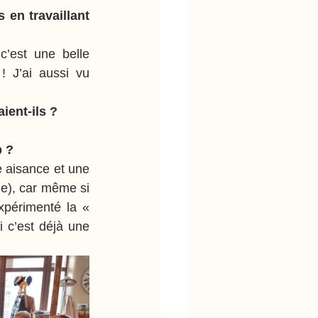
en travaillant 
’est une belle 
! J’ai aussi vu 
ient-ils ?
p ?
 aisance et une 
), car même si 
xpérimenté la « 
 c’est déjà une 