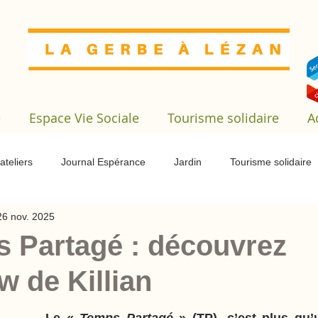
e
Espace Vie Sociale
Tourisme solidaire
A
ateliers
Journal Espérance
Jardin
Tourisme solidaire
26 nov. 2025
gé
Service civique
Pension de famille
Fêtes
Emp
 Partagé : découvrez
ew de Killian
le
Marché de printemps