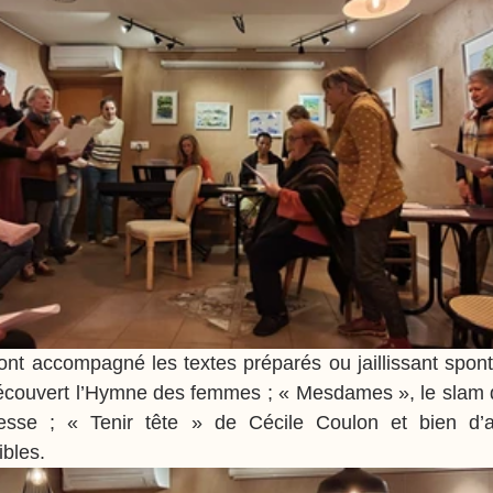
 ont accompagné les textes préparés ou jaillissant spon
écouvert l’Hymne des femmes ; « Mesdames », le slam 
sse ; « Tenir tête » de Cécile Coulon et bien d’au
ibles.