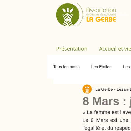
​Association chrétienne de solidarité
Présentation
Accueil et vi
Tous les posts
Les Etoiles
Les 
La Gerbe - Lézan
Dortoir rando
Le Temps Parta
8 Mars :
« La femme est l’ave
Formation
Assemblée Généra
Le 8 Mars est une j
l'égalité et du respec