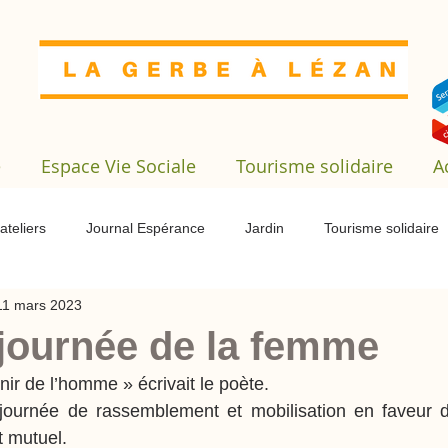
e
Espace Vie Sociale
Tourisme solidaire
A
ateliers
Journal Espérance
Jardin
Tourisme solidaire
11 mars 2023
gé
Service civique
Pension de famille
Fêtes
Emp
 journée de la femme
nir de l’homme » écrivait le poète.
le
Marché de printemps
ournée de rassemblement et mobilisation en faveur d'
t mutuel.